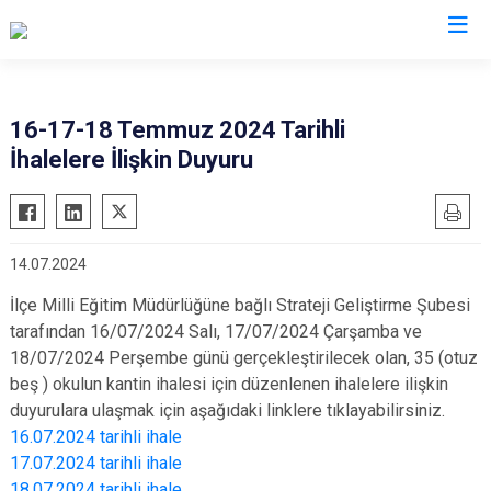
Adana
16-17-18 Temmuz 2024 Tarihli
İhalelere İlişkin Duyuru
Aladağ
Saimbeyli
Ceyhan
Seyhan
Feke
Tufanbeyli
14.07.2024
İmamoğlu
Yumurtalık
İlçe Milli Eğitim Müdürlüğüne bağlı Strateji Geliştirme Şubesi
Karaisalı
Yüreğir
tarafından 16/07/2024 Salı, 17/07/2024 Çarşamba ve
Karataş
Sarıçam
18/07/2024 Perşembe günü gerçekleştirilecek olan, 35 (otuz
Kozan
Çukurova
beş ) okulun kantin ihalesi için düzenlenen ihalelere ilişkin
Pozantı
duyurulara ulaşmak için aşağıdaki linklere tıklayabilirsiniz.
16.07.2024 tarihli ihale
17.07.2024 tarihli ihale
18.07.2024 tarihli ihale