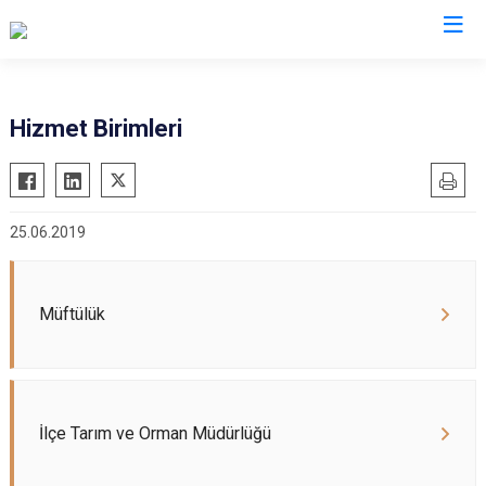
Adana
Hizmet Birimleri
Aladağ
Saimbeyli
Ceyhan
Seyhan
25.06.2019
Feke
Tufanbeyli
İmamoğlu
Yumurtalık
Karaisalı
Yüreğir
Müftülük
Karataş
Sarıçam
Kozan
Çukurova
Pozantı
İlçe Tarım ve Orman Müdürlüğü