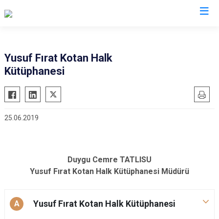
Adana
Yusuf Fırat Kotan Halk
Kütüphanesi
Aladağ
Saimbeyli
Ceyhan
Seyhan
Feke
Tufanbeyli
25.06.2019
İmamoğlu
Yumurtalık
Karaisalı
Yüreğir
Karataş
Sarıçam
Duygu Cemre TATLISU
Kozan
Çukurova
Yusuf Fırat Kotan Halk Kütüphanesi Müdürü
Pozantı
Yusuf Fırat Kotan Halk Kütüphanesi
A