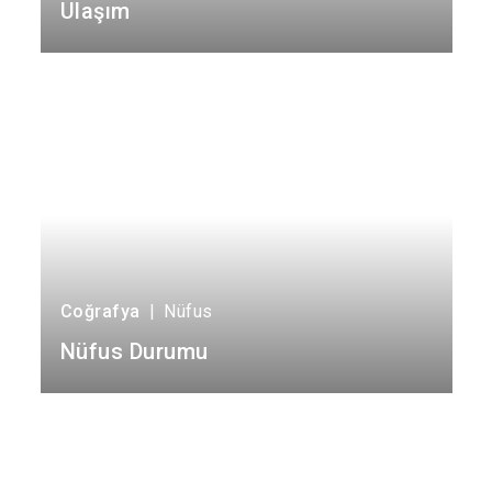
Ulaşım
Karataş
Kozan
Pozantı
Coğrafya
|
Nüfus
Nüfus Durumu