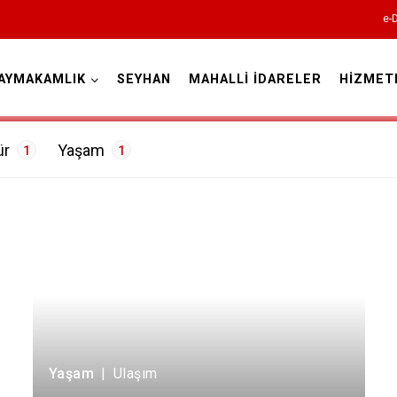
e-
AYMAKAMLIK
SEYHAN
MAHALLİ İDARELER
HİZMET
Adana
ür
Yaşam
1
1
Ulaşım
1
Aladağ
Ceyhan
Feke
İmamoğlu
Yaşam
|
Ulaşım
Karaisalı