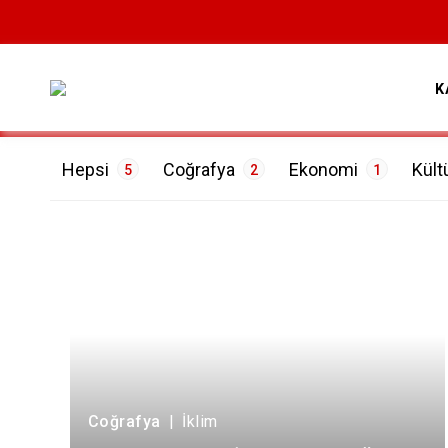
K
Hepsi
Coğrafya
Ekonomi
Kült
5
2
1
ETİKETLER
İklim
1
Mimari
1
Nüfus
1
Sanayi
1
Coğrafya
|
İklim