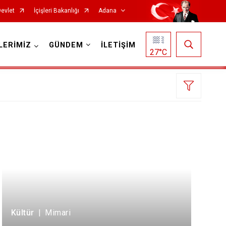
Devlet
İçişleri Bakanlığı
Adana
LERİMİZ
GÜNDEM
İLETİŞİM
27
°C
Saimbeyli
Seyhan
Tufanbeyli
Yumurtalık
Kültür
|
Mimari
Yüreğir