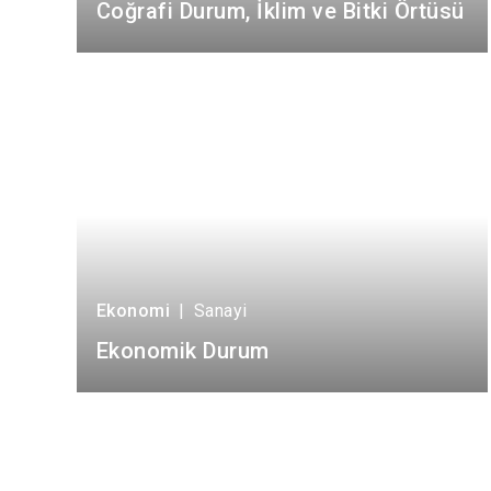
Coğrafi Durum, İklim ve Bitki Örtüsü
Ekonomi
|
Sanayi
Ekonomik Durum