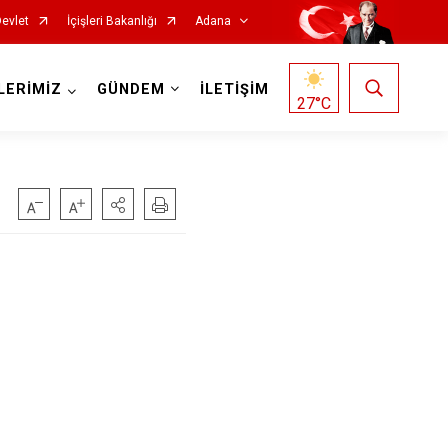
Devlet
İçişleri Bakanlığı
Adana
LERİMİZ
GÜNDEM
İLETİŞİM
27
°C
Saimbeyli
Seyhan
Tufanbeyli
Yumurtalık
Yüreğir