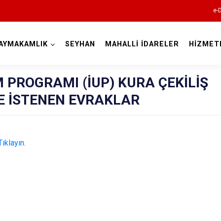
e-
AYMAKAMLIK
SEYHAN
MAHALLİ İDARELER
HİZMET
Adana
 PROGRAMI (İUP) KURA ÇEKİLİŞ
E İSTENEN EVRAKLAR
Tıklayın.
Aladağ
Ceyhan
Feke
İmamoğlu
Karaisalı