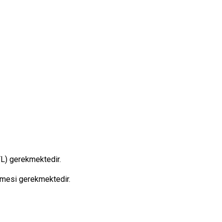
Sarıçam
Çukurova
 TL) gerekmektedir.
lmesi gerekmektedir.