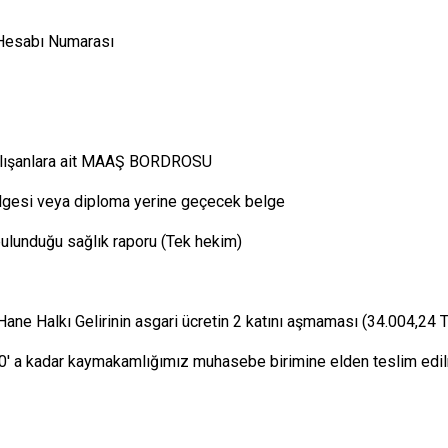
Karataş
Hesabı Numarası
Kozan
Pozantı
alışanlara ait MAAŞ BORDROSU
lgesi veya diploma yerine geçecek belge
 bulunduğu sağlık raporu (Tek hekim)
(Hane Halkı Gelirinin asgari ücretin 2 katını aşmaması (34.004,24
.00' a kadar kaymakamlığımız muhasebe birimine elden teslim edi