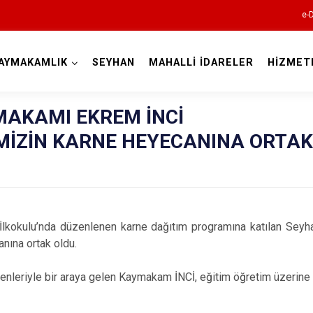
e-
AYMAKAMLIK
SEYHAN
MAHALLİ İDARELER
HİZMET
Adana
AKAMI EKREM İNCİ
MİZİN KARNE HEYECANINA ORTAK
Aladağ
 İlkokulu’nda düzenlenen karne dağıtım programına katılan Sey
Ceyhan
anına ortak oldu.
Feke
leriyle bir araya gelen Kaymakam İNCİ, eğitim öğretim üzerine b
İmamoğlu
Karaisalı