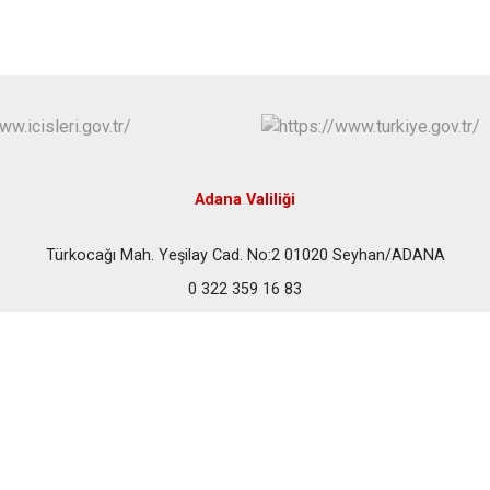
Karataş
Kozan
Pozantı
Adana Valiliği
Türkocağı Mah. Yeşilay Cad. No:2 01020 Seyhan/ADANA
0 322 359 16 83