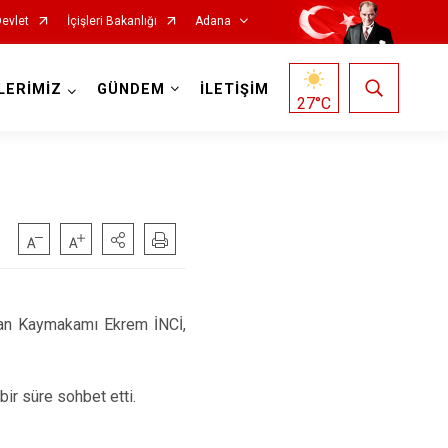
Devlet
İçişleri Bakanlığı
Adana
LERİMİZ
GÜNDEM
İLETİŞİM
27
°C
Saimbeyli
han Kaymakamı Ekrem İNCİ,
Seyhan
Tufanbeyli
ir süre sohbet etti.
Yumurtalık
Yüreğir