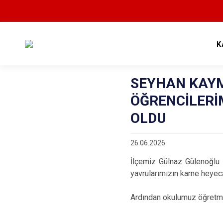
K
SEYHAN KAYM
ÖĞRENCİLERİ
OLDU
26.06.2026
İlçemiz Gülnaz Gülenoğlu
yavrularımızın karne heyec
Ardından okulumuz öğretmen