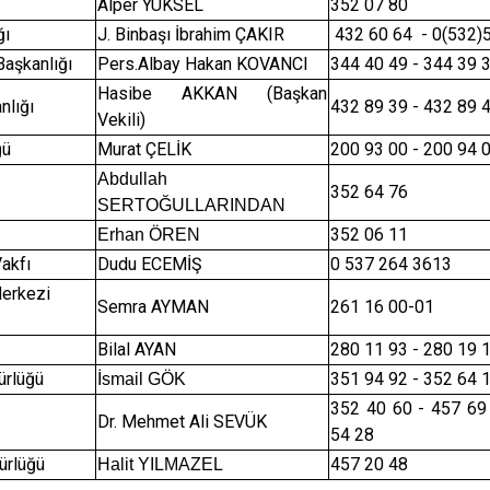
Alper YÜKSEL
352 07 80
Karataş
ğı
J.
Binbaşı
İbrahim ÇAKIR
432 60 64 - 0(532)
Kozan
Başkanlığı
Pers.Albay Hakan KOVANCI
344 40 49 - 344 39 
Hasibe AKKAN (Başkan
Pozantı
nlığı
432 89 39 - 432 89 
Vekili)
ğü
Murat ÇELİK
200 93 00 - 200 94 
Abdullah
352 64 76
SERTOĞULLARINDAN
352 06 11
Erhan ÖREN
Vakfı
Dudu ECEMİŞ
0 537 264 3613
erkezi
Semra AYMAN
261 16 00-01
Bilal AYAN
280 11 93 - 280 19 
ürlüğü
351 94 92 - 352 64 
İsmail GÖK
352 40 60 - 457 69
Dr. Mehmet Ali SEVÜK
54 28
ürlüğü
457 20 48
Halit YILMAZEL