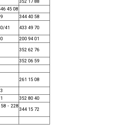
352 17 88
Sarıçam
546 45 08
Çukurova
39
344 40 58
40/41
433 49 70
00
200 94 01
352 62 76
352 06 59
261 15 08
13
11
352 80 40
 58 - 228
344 15 72