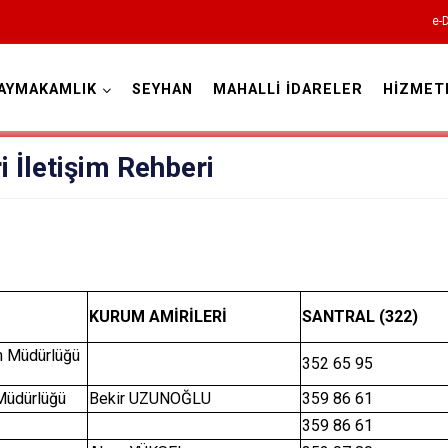
e-
AYMAKAMLIK
SEYHAN
MAHALLİ İDARELER
HİZMET
Adana
 İletişim Rehberi
Aladağ
LAR
KURUM AMİRİLERİ
SANTRAL (322)
Ceyhan
m Müdürlüğü
352 65 95
Feke
 Müdürlüğü
Bekir UZUNOĞLU
359 86 61
İmamoğlu
359 86 61
Karaisalı