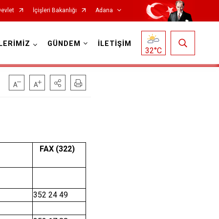
Devlet
İçişleri Bakanlığı
Adana
LERİMİZ
GÜNDEM
İLETİŞİM
32
°C
Saimbeyli
FAX (322)
Seyhan
Tufanbeyli
352 24 49
Yumurtalık
Yüreğir