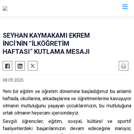
Adana
SEYHAN KAYMAKAMI EKREM
İNCİ’NİN “İLKÖĞRETİM
Aladağ
Saimbeyli
HAFTASI” KUTLAMA MESAJI
Ceyhan
Seyhan
Feke
Tufanbeyli
İmamoğlu
Yumurtalık
08.09.2025
Karaisalı
Yüreğir
Yeni bir eğitim ve öğretim dönemine başladığımız bu anlamlı
Karataş
Sarıçam
haftada, okullarına, arkadaşlarına ve öğretmenlerine kavuşuyor
Kozan
Çukurova
olmanın mutluluğunu yaşayan çocuklarımızın, bu mutluluğuna
Pozantı
ortak olmanın heyecanı içerisindeyiz.
Sevgili öğrenciler; eğitim, sosyal, kültürel ve sportif
faaliyetlerdeki başarılarınızın devam edeceğine inanıyor,