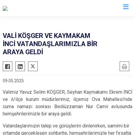
Adana
VALİ KÖŞGER VE KAYMAKAM
İNCİ VATANDAŞLARIMIZLA BİR
Aladağ
Saimbeyli
ARAYA GELDİ
Ceyhan
Seyhan
Feke
Tufanbeyli
İmamoğlu
Yumurtalık
09.05.2025
Karaisalı
Yüreğir
Valimiz Yavuz Selim KÖŞGER, Seyhan Kaymakamı Ekrem İNCİ
Karataş
Sarıçam
ve il/ilçe kurum müdürlerimiz, ilçemiz Ova Mahallesi’nde
Kozan
Çukurova
cuma namazı sonrası Bediüzzaman Nur Camii avlusunda
Pozantı
hemşehrilerimizle bir araya geldi.
Vatandaşlarımızın talep ve görüşlerini dinlenirken, samimi bir
ortamda gerçekleşen sohbette, hemşehrilerimizle her fırsatta